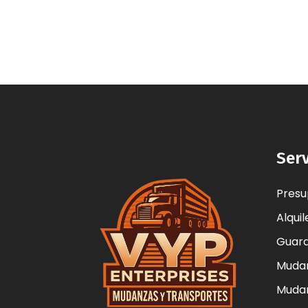
Serv
Presu
Alqui
Guar
Mudan
Mudan