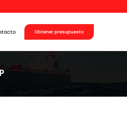
ntacto
Obtener presupuesto
P