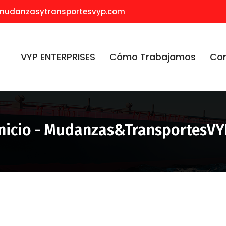
mudanzasytransportesvyp.com
VYP ENTERPRISES
Cómo Trabajamos
Co
Inicio - Mudanzas&TransportesVY