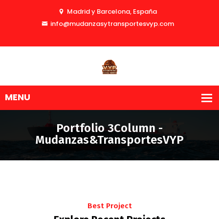
Madrid y Barcelona, España
info@mudanzasytransportesvyp.com
Portfolio 3Column -
Mudanzas&TransportesVYP
Best Project