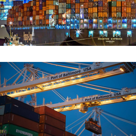
Demo Media Title 2
Home Delivery
Road Transport
Demo Media Title 3
Courier Service
Sea Transport